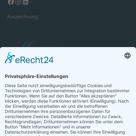
Facebook
Instagram
LinkedIn
Auszeichnung
Kontakt
E-Mail: info@h2org.de
Kontakt